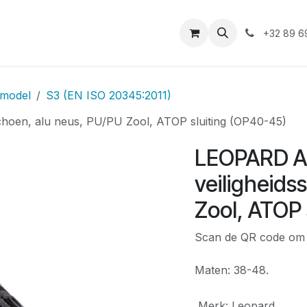
iensten
Duurzaamheid
Shop
Vacatures
Asbest
+32 89 6
 model
S3 (EN ISO 20345:2011)
choen, alu neus, PU/PU Zool, ATOP sluiting (OP40-45)
LEOPARD AE
veiligheids
Zool, ATOP 
Scan de QR code om d
Maten: 38-48.
Merk
:
Leopard