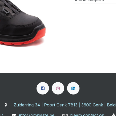
Zuiderring 34 | Poort Genk 7813 | 3600 Genk | Belg
17
info@omnisafe.be
Neem contact op