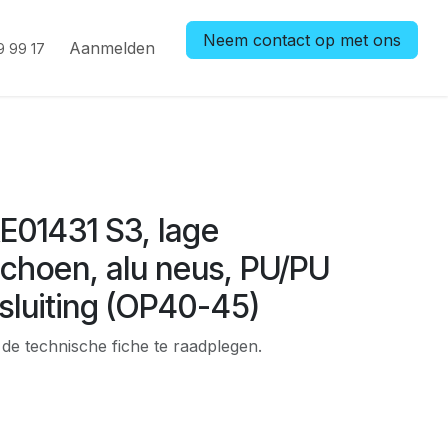
Neem contact op met ons
Aanmelden
9 99 17
01431 S3, lage
schoen, alu neus, PU/PU
sluiting (OP40-45)
e technische fiche te raadplegen.