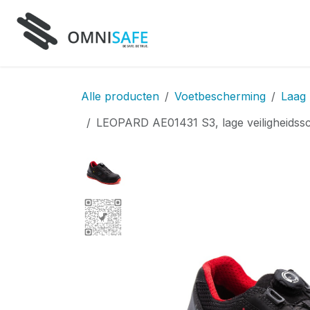
Overslaan naar inhoud
Home
Producten
D
Alle producten
Voetbescherming
Laag
LEOPARD AE01431 S3, lage veiligheidss