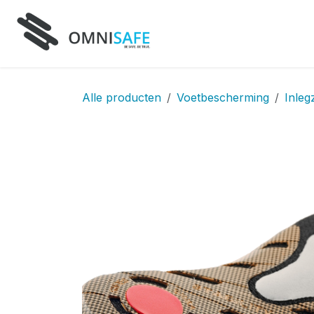
Overslaan naar inhoud
Home
Producten
D
Alle producten
Voetbescherming
Inleg