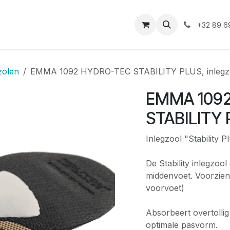
iensten
Duurzaamheid
Shop
Vacatures
Asbest
+32 89 6
zolen
EMMA 1092 HYDRO-TEC STABILITY PLUS, inlegz
EMMA 109
STABILITY 
Inlegzool "Stability 
De Stability inlegzoo
middenvoet. Voorzien
voorvoet)
Absorbeert overtolli
optimale pasvorm.