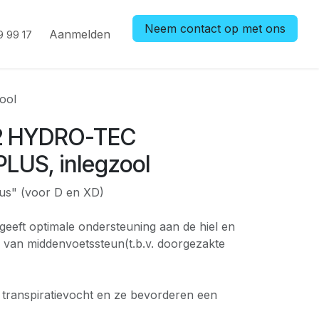
Neem contact op met ons
Aanmelden
9 99 17
ool
2 HYDRO-TEC
PLUS, inlegzool
Plus" (voor D en XD)
l geeft optimale ondersteuning aan de hiel en
 van middenvoetssteun(t.b.v. doorgezakte
g transpiratievocht en ze bevorderen een