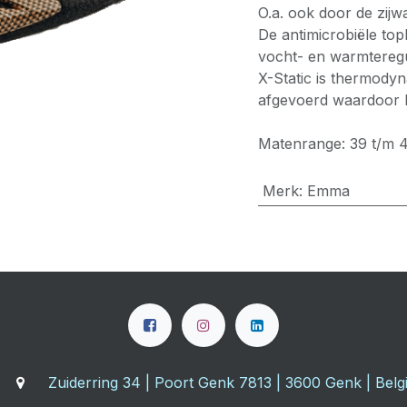
O.a. ook door de zijw
De antimicrobiële top
vocht- en warmteregu
X-Static is thermody
afgevoerd waardoor 
Matenrange: 39 t/m 
Merk
:
Emma
Zuiderring 34 | Poort Genk 7813 | 3600 Genk | Belg