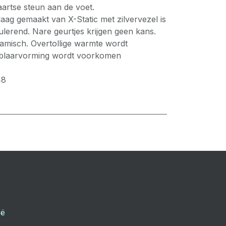
aartse steun aan de voet.
laag gemaakt van X-Static met zilvervezel is
lerend. Nare geurtjes krijgen geen kans.
namisch. Overtollige warmte wordt
blaarvorming wordt voorkomen
48
ië