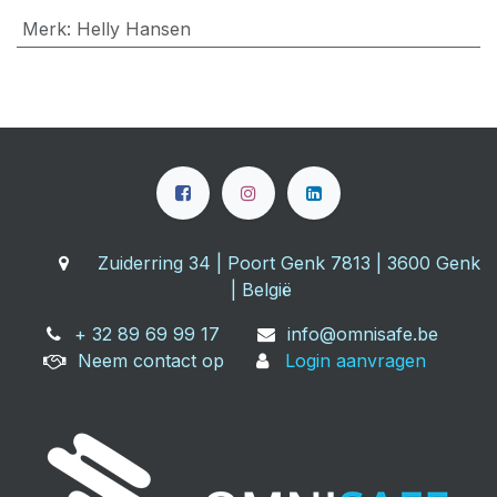
Merk
:
Helly Hansen
Zuiderring 34 | Poort Genk 7813 | 3600 Genk
| België
+ 32 89 69 99 17
info@omnisafe.be
Neem contact op
Login aanvragen