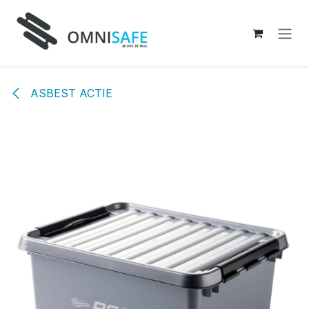
Overslaan naar inhoud
ASBEST ACTIE