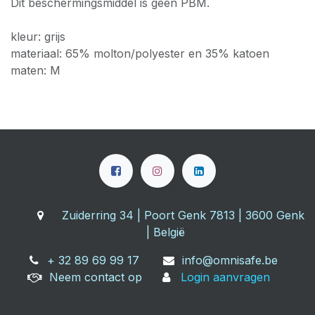
Dit beschermingsmiddel is geen PBM.
kleur: grijs
materiaal: 65% molton/polyester en 35% katoen
maten: M
Zuiderring 34 | Poort Genk 7813 | 3600 Genk
| België
+ 32 89 69 99 17
info@omnisafe.be
Neem contact op
Login aanvragen