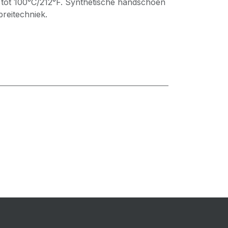
tot 100°C/212°F. Synthetische handschoen
reitechniek.