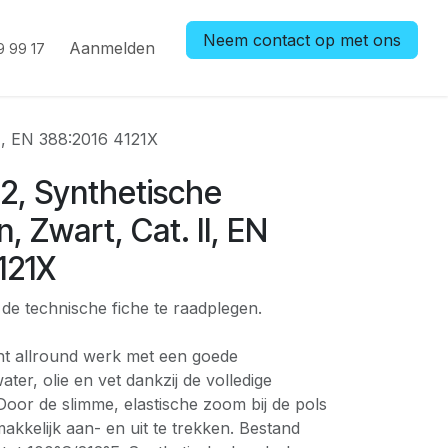
Neem contact op met ons
Aanmelden
9 99 17
I, EN 388:2016 4121X
, Synthetische
 Zwart, Cat. II, EN
121X
e technische fiche te raadplegen.
ht allround werk met een goede
ter, olie en vet dankzij de volledige
 Door de slimme, elastische zoom bij de pols
kkelijk aan- en uit te trekken. Bestand