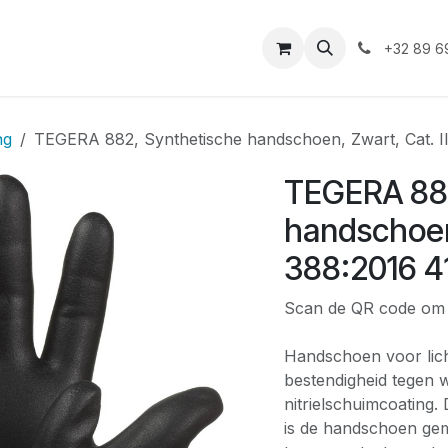
iensten
Duurzaamheid
Shop
Vacatures
Asbest
+32 89 6
ng
TEGERA 882, Synthetische handschoen, Zwart, Cat. I
TEGERA 882
handschoen,
388:2016 4
Scan de QR code om d
Handschoen voor lic
bestendigheid tegen wa
nitrielschuimcoating.
is de handschoen gema