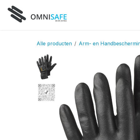
Overslaan naar inhoud
Home
Producten
D
Alle producten
Arm- en Handbeschermi