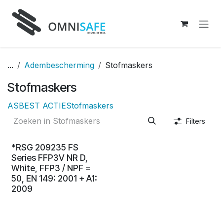
Overslaan naar inhoud
...
Adembescherming
Stofmaskers
Stofmaskers
ASBEST ACTIE
Stofmaskers
Filters
*RSG 209235 FS
Series FFP3V NR D,
White, FFP3 / NPF =
50, EN 149: 2001 + A1:
2009