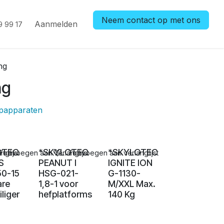
Neem contact op met ons
Aanmelden
9 99 17
ng
ng
opapparaten
OTEC
*SKYLOTEC
*SKYLOTEC
glijst
Toevoegen aan verlanglijst
Toevoegen aan verlanglijst
S
PEANUT I
IGNITE ION
0-15
HSG-021-
G-1130-
are
1,8-1 voor
M/XXL Max.
iliger
hefplatforms
140 Kg