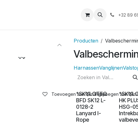
iensten
Duurzaamheid
Shop
Vacatures
Asbest
+32 89 6
Producten
Valbeschermi
Valbeschermi
Harnassen
Vanglijnen
Valst
*SKYLOTEC
*SKYL
Toevoegen aan verlanglijst
Toevoegen aan verlan
BFD SK12 L-
HK PLU
0128-2
HSG-05
Lanyard I-
Intrekb
Rope
valbeve