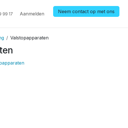
Neem contact op met ons
Aanmelden
9 99 17
ng
Valstopapparaten
ten
opapparaten