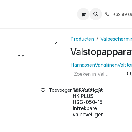
iensten
Duurzaamheid
Shop
Vacatures
Asbest
+32 89 6
Producten
Valbeschermi
Valstopappara
Harnassen
Vanglijnen
Valst
*SKYLOTEC
Toevoegen aan verlanglijst
HK PLUS
HSG-050-15
Intrekbare
valbeveiliger